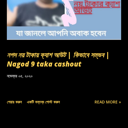
নগদ নয় টাকায় ক্যাশ আউট | কিভাবে সম্ভব |
Nagod 9 taka cashout
নভেম্বর ০৫, ২০২০
শেয়ার করুন
একটি মন্তব্য পোস্ট করুন
READ MORE »