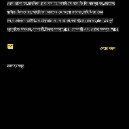
গেলে ভালো হব,মানসিক রোগ কেন হয়,আইবিএস হলে কি কি সমস্যা হয়,মেয়েদের
মাসিক কিভাবে হয়,আইবিএস ডাক্তার কে ভালো বাংলাদে,আইবিএস কেন
হয়,বাংলাদেশে আইবিএস ডাক্তার কে কে ভালো,গ্যাস্ট্রিক কেন হয়,ibs এর পূর্ণ
প্রাকৃতিক সমাধান,এ্যালার্জী,লিভার সমস্যা,ibs এ্যালার্জী এবং পেটের সমস্যা
#ibs
শেয়ার করুন
মন্তব্যসমূহ