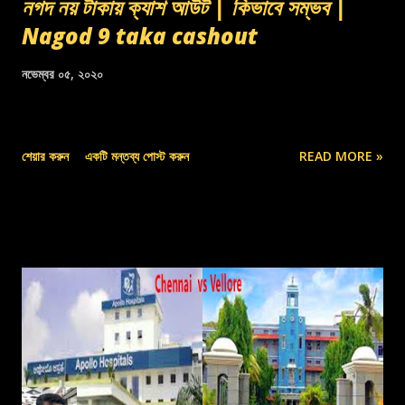
নগদ নয় টাকায় ক্যাশ আউট | কিভাবে সম্ভব |
Nagod 9 taka cashout
নভেম্বর ০৫, ২০২০
শেয়ার করুন
একটি মন্তব্য পোস্ট করুন
READ MORE »