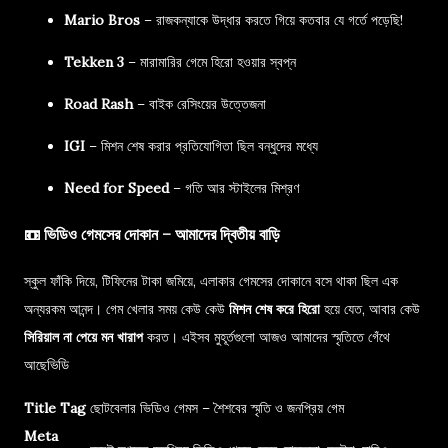
Mario Bros
– রাজকন্যাকে উদ্ধার করতে গিয়ে কতবার যে গর্তে পড়েছি!
Tekken 3
– মারামারির গেমে হিরো হওয়ার স্বপ্ন
Road Rash
– বাইক রেসিংয়ের উত্তেজনা
IGI
– মিশন শেষ করার প্রতিযোগিতা ছিল বন্ধুদের মধ্যে
Need for Speed
– গতি আর স্টাইলের মিশ্রণ
📼 ভিডিও গেমসের দোকান – আমাদের দ্বিতীয় বাড়ি
স্কুল ফাঁকি দিয়ে, টিফিনের টাকা জমিয়ে, এলাকার গেমসের দোকানে বসে থাকা ছিল এক
অন্যরকম আনন্দ। গেম খেলার সময় কেউ কেউ
মিশন শেষ করে হিরো
হয়ে যেত, আবার কেউ
সিরিয়াল না পেয়ে মন খারাপ
করত। এইসব মুহূর্তগুলো আজও আমাদের স্মৃতিতে গেঁথে
আছে
ভিডি
Title Tag
ছোটবেলার ভিডিও গেমস – শৈশবের স্মৃতি ও জনপ্রিয় গেম
Meta