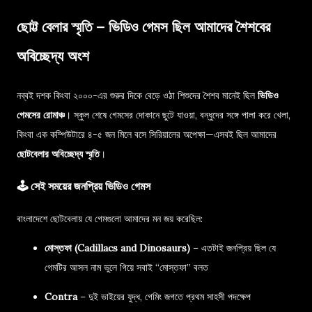
ছোট্ট বেলার স্মৃতি – ভিডিও গেমস ছিল আমাদের শৈশবের
অবিচ্ছেদ্য অংশ
নব্বই দশক কিংবা ২০০০-এর শুরুর দিকে বেড়ে ওঠা শিশুদের শৈশব মানেই ছিল
ভিডিও
গেমসের রোমাঞ্চ
। স্কুল শেষে গেমসের দোকানে ছুটে যাওয়া, বন্ধুদের সঙ্গে পালা করে খেলা,
কিংবা এক কম্পিউটারে ৪-৫ জন মিলে বসে সিরিয়ালের অপেক্ষা—এসবই ছিল আমাদের
ছোটবেলার অবিচ্ছেদ্য স্মৃতি
।
🕹️ সেই সময়ের জনপ্রিয় ভিডিও গেমস
বাংলাদেশে ছোটবেলায় যে গেমগুলো আমাদের মন জয় করেছিল:
মোস্তফা (Cadillacs and Dinosaurs)
– এতটাই জনপ্রিয় ছিল যে
গেমটির আসল নাম ভুলে গিয়ে সবাই “মোস্তফা” বলত
Contra
– দুই ভাইয়ের যুদ্ধ, গেমিং জগতে প্রথম সাহসী পদক্ষেপ