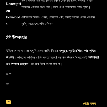
নব্বই দশকের জনপ্রিয় ভিডিও গেমস যেমন মোস্তফা, কনট্রা, মারিও
Descripti
আমাদের শৈশবের অংশ ছিল। ফিরে দেখা ছোটবেলার গেমিং স্মৃতি।
on
Keyword
ছোটবেলার ভিডিও গেমস, মোস্তফা গেম, নব্বই দশকের গেমস, শৈশবের
s
স্মৃতি, বাংলাদেশ গেমিং ইতিহাস
💭 উপসংহার
ভিডিও গেমস আমাদের শুধু বিনোদন দেয়নি, দিয়েছে
বন্ধুত্ব, প্রতিযোগিতা, আর স্মৃতির
ভাণ্ডার
। আজকের আধুনিক গেমিং জগতে হয়তো গ্রাফিক্স উন্নত, কিন্তু সেই
নস্টালজিয়া
আর
শৈশবের উচ্ছ্বাস
—তা আর ফিরে পাওয়া যায় না।
ও গে
মস
শেয়ার করুন