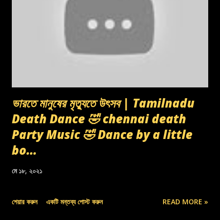
ভারতে মানুষের মৃত্যুতে উৎসব | Tamilnadu
Death Dance 🤣 chennai death
Party Music 🤣 Dance by a little
bo...
মে ১৮, ২০২১
শেয়ার করুন
একটি মন্তব্য পোস্ট করুন
READ MORE »