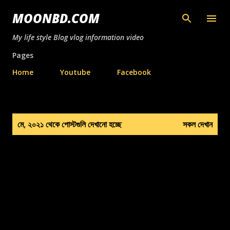
সরাসরি প্রধান সামগ্রীতে চলে যান
MOONBD.COM
My life style Blog vlog information video
Pages
Home
Youtube
Facebook
পো
মে, ২০২১ থেকে পোস্টগুলি দেখানো হচ্ছে
সকল দেখান
স্ট
গু
লি