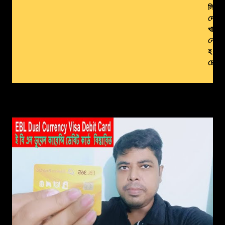
লি
দে
খা
নো
হ
চ্ছে