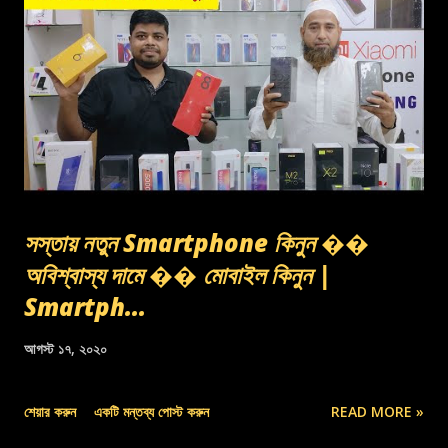
সস্তায় নতুন Smartphone কিনুন ��
অবিশ্বাস্য দামে �� মোবাইল কিনুন |
Smartph...
আগস্ট ১৭, ২০২০
শেয়ার করুন
একটি মন্তব্য পোস্ট করুন
READ MORE »