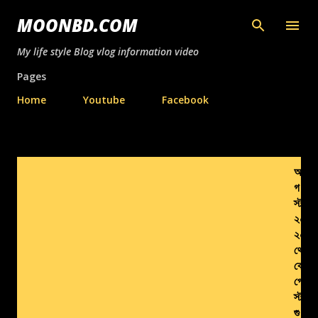
সরাসরি প্রধান সামগ্রীতে চলে যান
MOONBD.COM
My life style Blog vlog information video
Pages
Home
Youtube
Facebook
পো
আ
স্ট
গ
গু
স্ট,
২০
লি
২০
থে
কে
পো
স্ট
গু