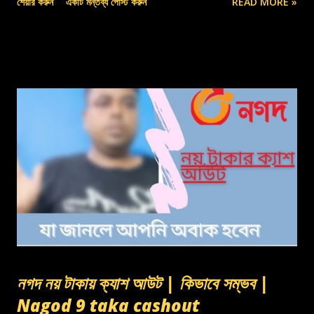
শেয়ার করুন
একটি মন্তব্য পোস্ট করুন
READ MORE »
নগদ নয় টাকায় ক্যাশ আউট | কিভাবে সম্ভব |
Nagod 9 taka cashout