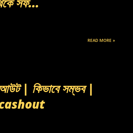
থেকে সফ...
READ MORE »
শ আউট | কিভাবে সম্ভব |
 cashout