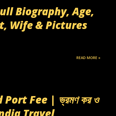
ll Biography, Age,
t, Wife & Pictures
READ MORE »
Port Fee | ভ্রমণ কর ও
| India Travel