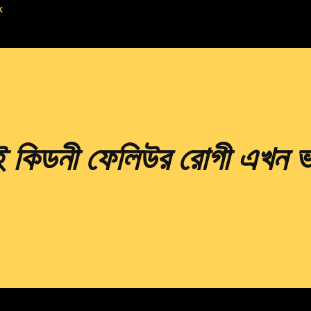
k
াই কিডনী ফেলিউর রোগী এখন 