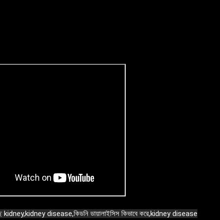
্ছে kidney,kidney disease,কিডনি ডায়ালাইসিস কিভাবে করে,kidney disease