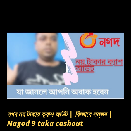
নগদ নয় টাকায় ক্যাশ আউট | কিভাবে সম্ভব |
Nagod 9 taka cashout