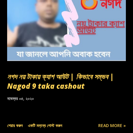
নগদ নয় টাকায় ক্যাশ আউট | কিভাবে সম্ভব |
Nagod 9 taka cashout
নভেম্বর ০৫, ২০২০
শেয়ার করুন
একটি মন্তব্য পোস্ট করুন
READ MORE »