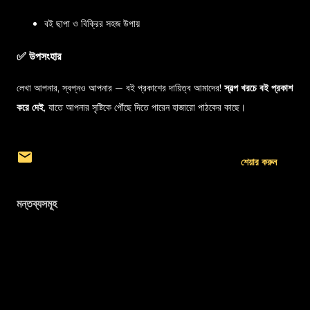
বই ছাপা ও বিক্রির সহজ উপায়
✅ উপসংহার
লেখা আপনার, স্বপ্নও আপনার — বই প্রকাশের দায়িত্ব আমাদের!
স্বল্প খরচে বই প্রকাশ
করে দেই
, যাতে আপনার সৃষ্টিকে পৌঁছে দিতে পারেন হাজারো পাঠকের কাছে।
শেয়ার করুন
মন্তব্যসমূহ