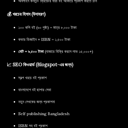
অনলাইন কনটেন্ট ক্রিয়েটর যারা বই আকারে প্রকাশ করতে চান
💰 খরচের হিসাব (উদাহরণ)
১০০ কপি বই (৬০ পৃষ্ঠা) = মাত্র ৮,০০০ টাকা
কভার ডিজাইন + ISBN = ১,৫০০ টাকা
মোট = ৯,৫০০ টাকা
(বাজারে বিক্রি করলে লাভ ১৫,০০০+)
📈 SEO কিওয়ার্ড (Blogspot-এর জন্য)
স্বল্প খরচে বই প্রকাশ
বাংলাদেশে বই ছাপার সেবা
নতুন লেখকের জন্য প্রকাশনা
Self publishing Bangladesh
ISBN সহ বই প্রকাশ