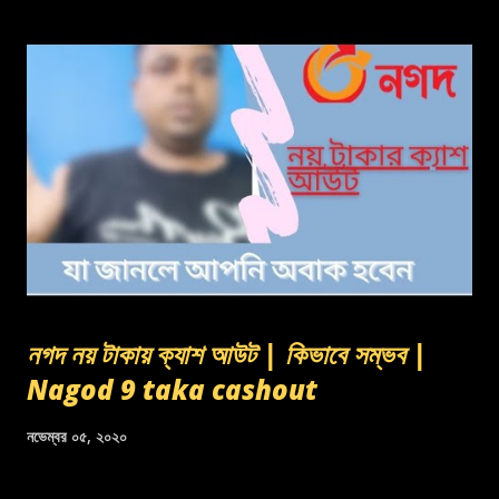
নগদ নয় টাকায় ক্যাশ আউট | কিভাবে সম্ভব |
Nagod 9 taka cashout
নভেম্বর ০৫, ২০২০