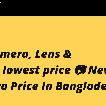
k
mera, Lens &
 lowest price 📷 N
a Price In Banglad