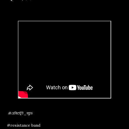
#রেজিস্টেন্ট_ব্যান্ড
#resistance band