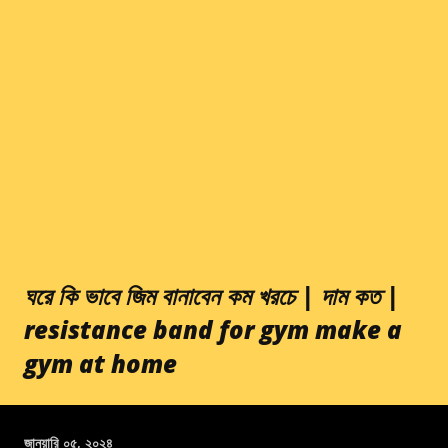
ঘরে‌ কি ভাবে জিম বানাবেন কম খরচে | দাম কত |
resistance band for gym make a
gym at home
জানুয়ারি ০৫, ২০২৪