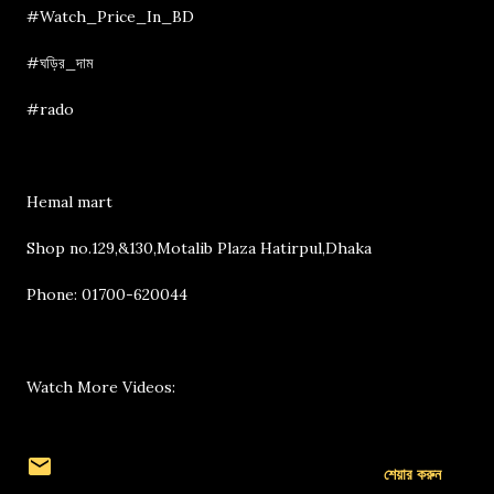
#Watch_Price_In_BD
#ঘড়ির_দাম
#rado
Hemal mart
Shop no.129,&130,Motalib Plaza Hatirpul,Dhaka
Phone: 01700-620044
Watch More Videos:
শেয়ার করুন