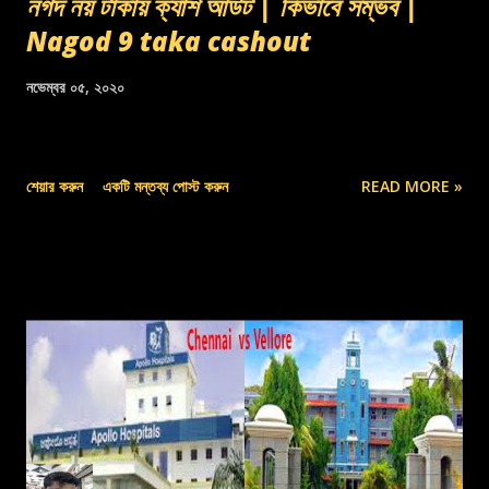
নগদ নয় টাকায় ক্যাশ আউট | কিভাবে সম্ভব |
Nagod 9 taka cashout
নভেম্বর ০৫, ২০২০
শেয়ার করুন
একটি মন্তব্য পোস্ট করুন
READ MORE »