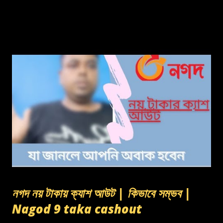
নগদ নয় টাকায় ক্যাশ আউট | কিভাবে সম্ভব |
Nagod 9 taka cashout