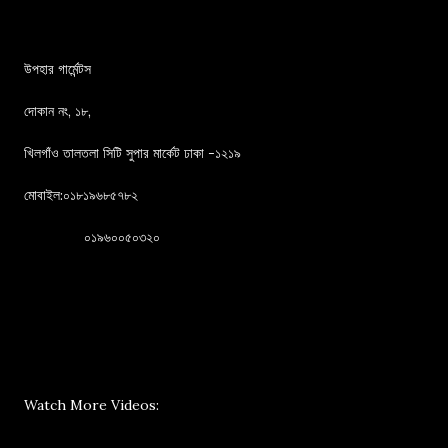
উপহার গার্মেন্টস
দোকান নং, ১৮,
খিলগাঁও তালতলা সিটি সুপার মার্কেট ঢাকা -১২১৯
মোবাইল:০১৮১৯৬৮৫৭৮২
০১৯৬০০৫০৩২০
Watch More Videos: