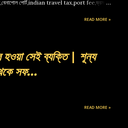
ফি,বেনাপোল পোর্ট,indian travel tax,port fee,ভ্রমণ
READ MORE »
 হওয়া সেই ব্যক্তি | শূন্য
থেকে সফ...
READ MORE »