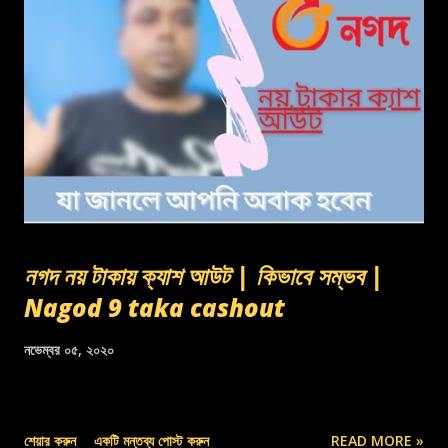
নগদ নয় টাকায় ক্যাশ আউট | কিভাবে সম্ভব |
Nagod 9 taka cashout
নভেম্বর ০৫, ২০২০
শেয়ার করুন
একটি মন্তব্য পোস্ট করুন
READ MORE »