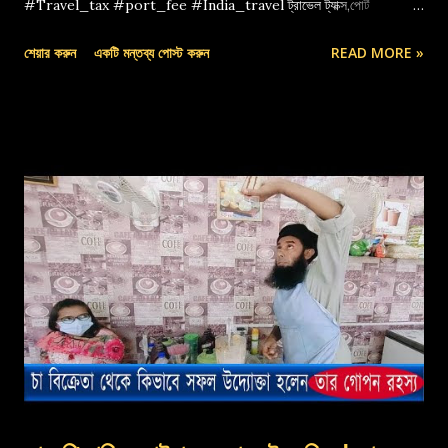
#Travel_tax #port_fee #India_travel ট্রাভেল ট্যাক্স,পোর্ট
ফি,বেনাপোল পোর্ট,indian travel tax,port fee,ভ্রমণ কর
শেয়ার করুন
একটি মন্তব্য পোস্ট করুন
READ MORE »