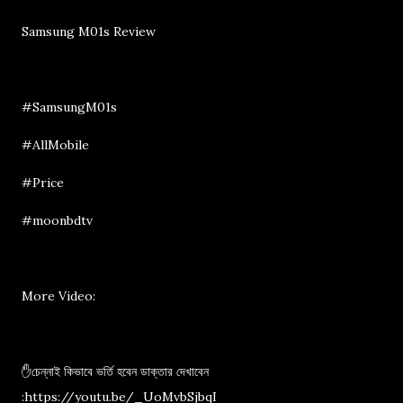
Samsung M01s Review
#SamsungM01s
#AllMobile
#Price
#moonbdtv
More Video:
✋চেন্নাই কিভাবে ভর্তি হবেন ডাক্তার দেখাবেন
:https://youtu.be/_UoMvbSjbqI