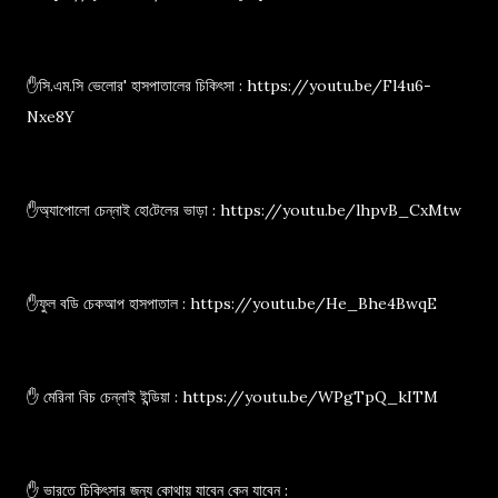
✋সি.এম.সি ভেলোর' হাসপাতালের চিকিৎসা : https://youtu.be/Fl4u6-
Nxe8Y
✋অ্যাপোলো চেন্নাই হো‌টেলের ভাড়া : https://youtu.be/lhpvB_CxMtw
✋ফুল বডি চেকআপ হাসপাতাল : https://youtu.be/He_Bhe4BwqE
✋ মেরিনা বিচ চেন্নাই ইন্ডিয়া : https://youtu.be/WPgTpQ_kITM
✋ ভারতে চিকিৎসার জন্য কোথায় যাবেন কেন যাবেন :