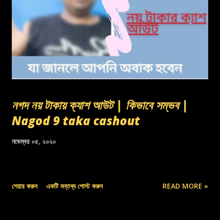
নগদ নয় টাকায় ক্যাশ আউট | কিভাবে সম্ভব |
Nagod 9 taka cashout
নভেম্বর ০৫, ২০২০
শেয়ার করুন
একটি মন্তব্য পোস্ট করুন
READ MORE »