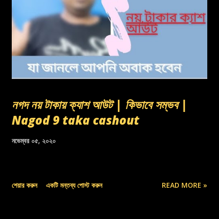
নগদ নয় টাকায় ক্যাশ আউট | কিভাবে সম্ভব |
Nagod 9 taka cashout
নভেম্বর ০৫, ২০২০
শেয়ার করুন
একটি মন্তব্য পোস্ট করুন
READ MORE »