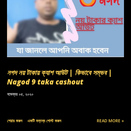
নগদ নয় টাকায় ক্যাশ আউট | কিভাবে সম্ভব |
Nagod 9 taka cashout
নভেম্বর ০৫, ২০২০
শেয়ার করুন
একটি মন্তব্য পোস্ট করুন
READ MORE »