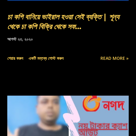
চা কপি বানিয়ে ভাইরাল হওয়া সেই ব্যক্তি | শূন্য
থেকে চা কপি বিক্রি থেকে সফ...
আগস্ট ২৩, ২০২০
শেয়ার করুন
একটি মন্তব্য পোস্ট করুন
READ MORE »