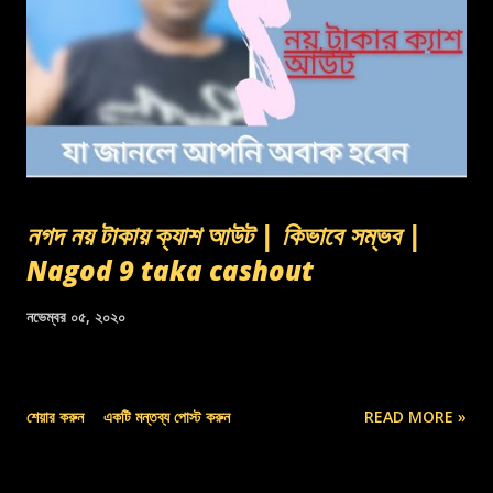
নগদ নয় টাকায় ক্যাশ আউট | কিভাবে সম্ভব |
Nagod 9 taka cashout
নভেম্বর ০৫, ২০২০
শেয়ার করুন
একটি মন্তব্য পোস্ট করুন
READ MORE »