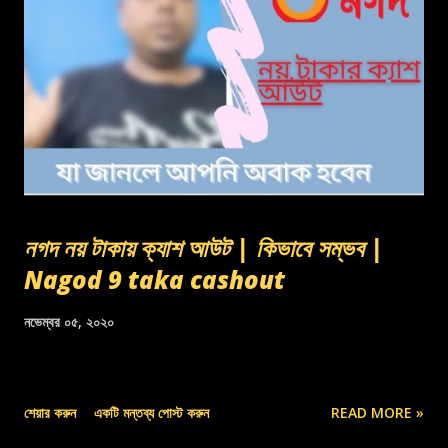
নগদ নয় টাকায় ক্যাশ আউট | কিভাবে সম্ভব |
Nagod 9 taka cashout
নভেম্বর ০৫, ২০২০
শেয়ার করুন
একটি মন্তব্য পোস্ট করুন
READ MORE »