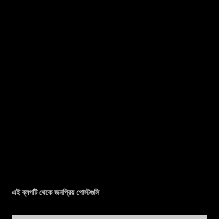
এই ব্লগটি থেকে জনপ্রিয় পোস্টগুলি