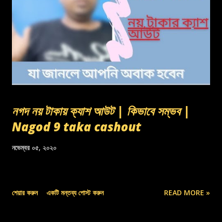
নগদ নয় টাকায় ক্যাশ আউট | কিভাবে সম্ভব |
Nagod 9 taka cashout
নভেম্বর ০৫, ২০২০
শেয়ার করুন
একটি মন্তব্য পোস্ট করুন
READ MORE »