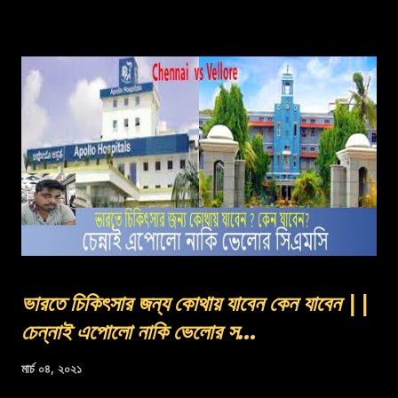
ভারতে চিকিৎসার জন্য কোথায় যাবেন কেন যাবেন ||
চেন্নাই এপোলো নাকি ভেলোর স...
মার্চ ০৪, ২০২১