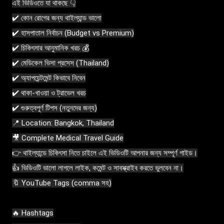
এই ভিডিওতে যা থাকছে 👇

✔️ কোন রোগের জন্য থাইল্যান্ড ভালো

✔️ হাসপাতাল নির্বাচন (Budget vs Premium)

✔️ চিকিৎসার আনুমানিক খরচ 💰

✔️ মেডিকেল ভিসা প্রসেস (Thailand)

✔️ অ্যাপয়েন্টমেন্ট কিভাবে নিবেন

✔️ থাকা-খাওয়া ও ট্রাভেল খরচ

✔️ গুরুত্বপূর্ণ টিপস (নতুনদের জন্য)

📍 Location: Bangkok, Thailand

🎥 Complete Medical Travel Guide

👉 থাইল্যান্ডে চিকিৎসা নিতে চাইলে এই ভিডিওটি আপনার জন্য সম্পূর্ণ গাইড।

👍 ভিডিওটি ভালো লাগলে লাইক, কমেন্ট ও সাবস্ক্রাইব করতে ভুলবেন না।

🔖 YouTube Tags (comma সহ)
