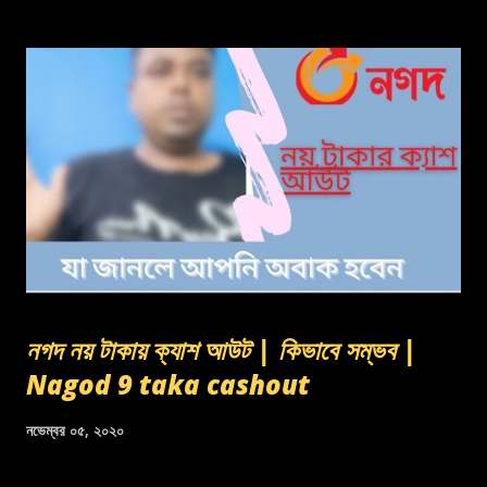
নগদ নয় টাকায় ক্যাশ আউট | কিভাবে সম্ভব |
Nagod 9 taka cashout
নভেম্বর ০৫, ২০২০