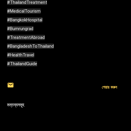
#ThailandTreatment
#MedicalTourism
#BangkokHospital
#Bumrungrad
#TreatmentAbroad
#BangladeshToThailand
#HealthTravel
#ThailandGuide
শেয়ার করুন
মন্তব্যসমূহ