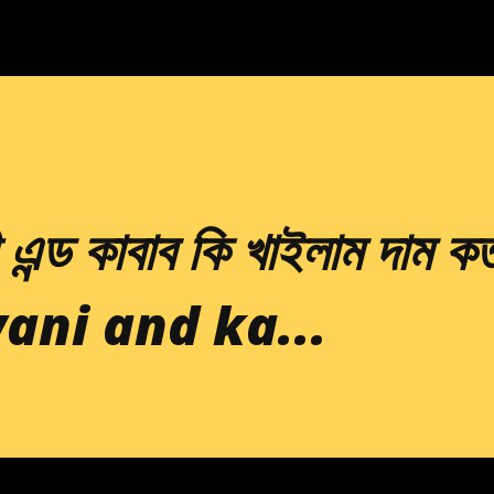
ী এন্ড কাবাব কি খাইলাম দাম ক
yani and ka...